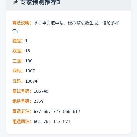
📌 专家预测推荐3
算法说明：
基于平方取中法，模拟随机数生成，增加多样
性。
独胆：
1
双胆：
18
三胆：
186
四码：
1867
五码：
18674
复试号码：
186740
绝杀号码：
2359
直选五注：
677 667 777 866 617
组选四注：
661 761 117 871