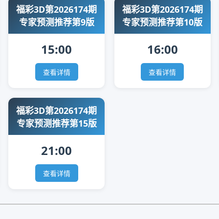
福彩3D第2026174期
福彩3D第2026174期
专家预测推荐第9版
专家预测推荐第10版
15:00
16:00
查看详情
查看详情
福彩3D第2026174期
专家预测推荐第15版
21:00
查看详情