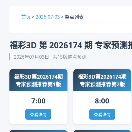
首页
>
2026-07-03
>
整点列表
福彩3D 第 2026174 期 专家预
2026年07月03日 · 共15版整点预测
福彩3D第2026174期
福彩3D第2026174期
专家预测推荐第1版
专家预测推荐第2版
7:00
8:00
查看详情
查看详情