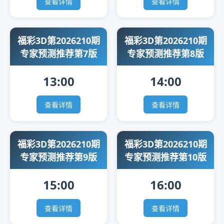
查看详情
查看详情
福彩3D第2026210期
福彩3D第2026210期
专家预测推荐第7版
专家预测推荐第8版
13:00
14:00
查看详情
查看详情
福彩3D第2026210期
福彩3D第2026210期
专家预测推荐第9版
专家预测推荐第10版
15:00
16:00
查看详情
查看详情