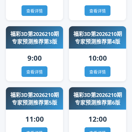
查看详情
查看详情
福彩3D第2026210期
福彩3D第2026210期
专家预测推荐第3版
专家预测推荐第4版
9:00
10:00
查看详情
查看详情
福彩3D第2026210期
福彩3D第2026210期
专家预测推荐第5版
专家预测推荐第6版
11:00
12:00