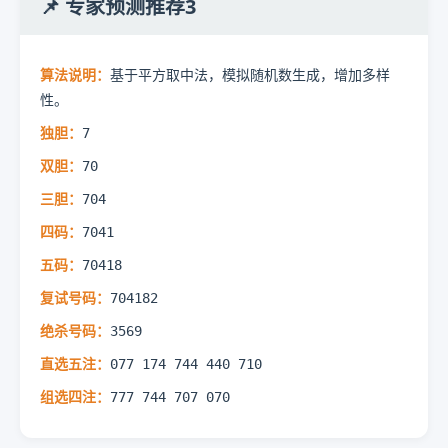
📌 专家预测推荐3
算法说明：
基于平方取中法，模拟随机数生成，增加多样
性。
独胆：
7
双胆：
70
三胆：
704
四码：
7041
五码：
70418
复试号码：
704182
绝杀号码：
3569
直选五注：
077 174 744 440 710
组选四注：
777 744 707 070