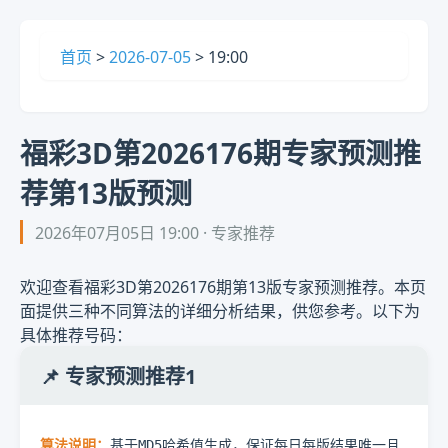
首页
>
2026-07-05
>
19:00
福彩3D第2026176期专家预测推
荐第13版预测
2026年07月05日 19:00 · 专家推荐
欢迎查看福彩3D第2026176期第13版专家预测推荐。本页
面提供三种不同算法的详细分析结果，供您参考。以下为
具体推荐号码：
📌 专家预测推荐1
算法说明：
基于MD5哈希值生成，保证每日每版结果唯一且