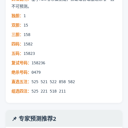
不可预测。
独胆：
1
双胆：
15
三胆：
158
四码：
1582
五码：
15823
复试号码：
158236
绝杀号码：
0479
直选五注：
525 521 522 858 582
组选四注：
525 221 518 211
📌 专家预测推荐2