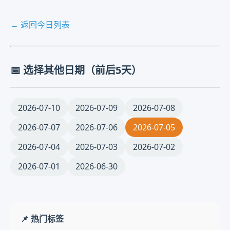
← 返回今日列表
📅 选择其他日期（前后5天）
2026-07-10
2026-07-09
2026-07-08
2026-07-07
2026-07-06
2026-07-05
2026-07-04
2026-07-03
2026-07-02
2026-07-01
2026-06-30
📌 热门标签