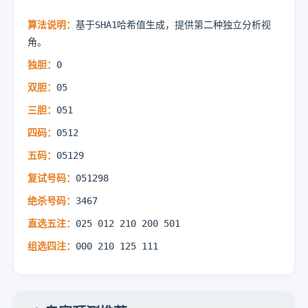
算法说明：
基于SHA1哈希值生成，提供第二种独立分析视
角。
独胆：
0
双胆：
05
三胆：
051
四码：
0512
五码：
05129
复试号码：
051298
绝杀号码：
3467
直选五注：
025 012 210 200 501
组选四注：
000 210 125 111