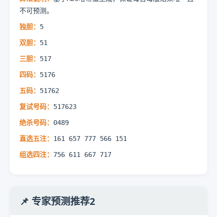
不可预测。
独胆：
5
双胆：
51
三胆：
517
四码：
5176
五码：
51762
复试号码：
517623
绝杀号码：
0489
直选五注：
161 657 777 566 151
组选四注：
756 611 667 717
📌 专家预测推荐2