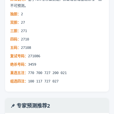
不可预测。
独胆：
2
双胆：
27
三胆：
271
四码：
2710
五码：
27108
复试号码：
271086
绝杀号码：
3459
直选五注：
770 700 727 200 021
组选四注：
100 117 727 027
📌 专家预测推荐2