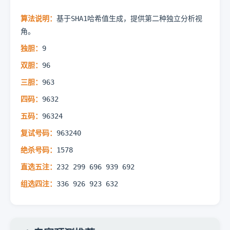
算法说明：
基于SHA1哈希值生成，提供第二种独立分析视
角。
独胆：
9
双胆：
96
三胆：
963
四码：
9632
五码：
96324
复试号码：
963240
绝杀号码：
1578
直选五注：
232 299 696 939 692
组选四注：
336 926 923 632